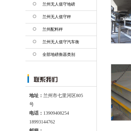
兰州无人值守地磅
兰州无人值守秤
兰州配料秤
兰州无人值守汽车衡
全部地磅衡器类别
地址：
兰州市七里河区805
号
电话：
13909408254
18993144762
邮箱：