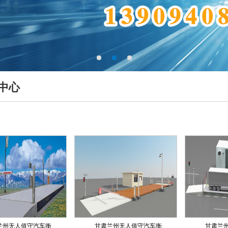
中心
守...
甘肃兰州无人值守...
甘肃兰州无人值守
兰州无人值守汽车衡
甘肃兰州无人值守汽车衡
甘肃兰