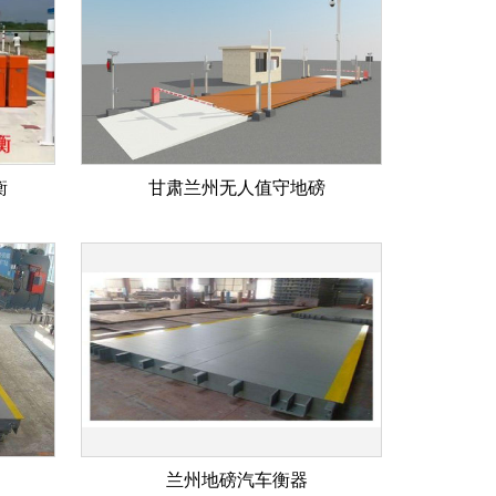
衡
甘肃兰州无人值守地磅
兰州地磅汽车衡器