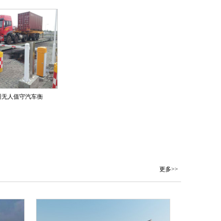
...
州无人值守汽车衡
更多>>