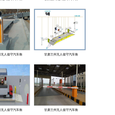
...
甘肃兰州无人值守...
州无人值守汽车衡
甘肃兰州无人值守汽车衡
...
甘肃兰州无人值守...
州无人值守汽车衡
甘肃兰州无人值守汽车衡