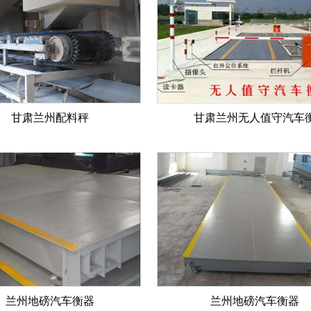
甘肃兰州配料秤
甘肃兰州无人值守汽车
兰州地磅汽车衡器
兰州地磅汽车衡器