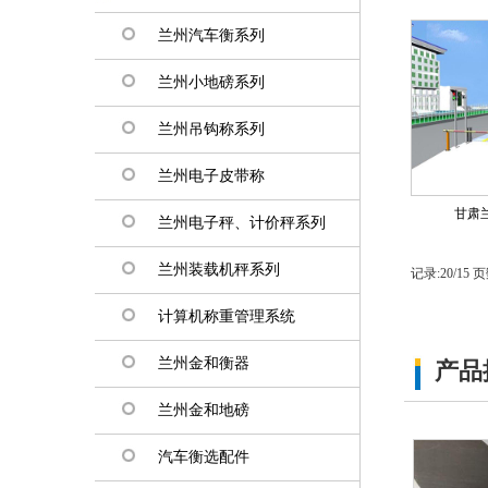
兰州汽车衡系列
兰州小地磅系列
兰州吊钩称系列
兰州电子皮带称
甘肃兰州无人值
甘肃
兰州电子秤、计价秤系列
兰州装载机秤系列
记录:20/15 页
计算机称重管理系统
兰州金和衡器
产品
兰州金和地磅
汽车衡选配件