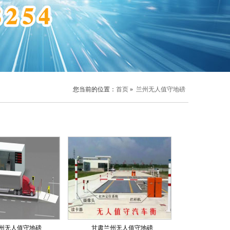
您当前的位置：
首页
»
兰州无人值守地磅
...
甘肃兰州无人值守...
州无人值守地磅
甘肃兰州无人值守地磅