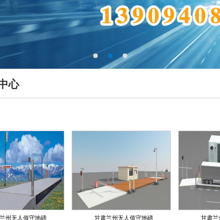
中心
守...
甘肃兰州无人值守...
甘肃兰州无人值守
兰州无人值守地磅
甘肃兰州无人值守地磅
甘肃兰