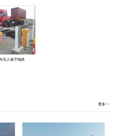
...
州无人值守地磅
更多>>