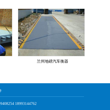
兰州地磅汽车衡器
件
 18993144762