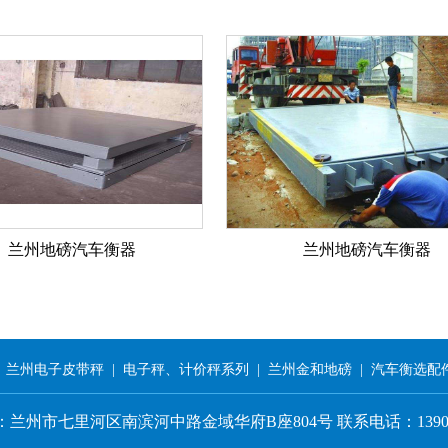
兰州地磅汽车衡器
兰州地磅汽车衡器
兰州电子皮带秤
|
电子秤、计价秤系列
|
兰州金和地磅
|
汽车衡选配
七里河区南滨河中路金域华府B座804号 联系电话：13909408254