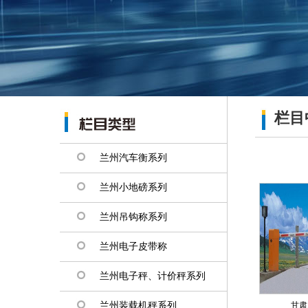
栏目
兰州汽车衡系列
兰州小地磅系列
兰州吊钩称系列
兰州电子皮带称
兰州电子秤、计价秤系列
甘肃兰州无人值
兰州装载机秤系列
甘肃