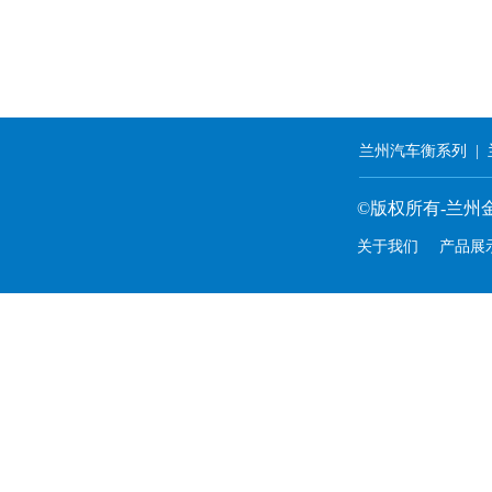
兰州汽车衡系列
|
©版权所有-兰州金
关于我们
产品展