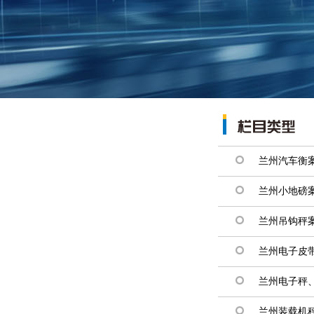
兰州汽车衡
兰州小地磅
兰州吊钩秤
兰州电子皮
兰州电子秤
兰州装载机